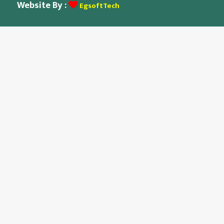
Website By :
EgsoftTech