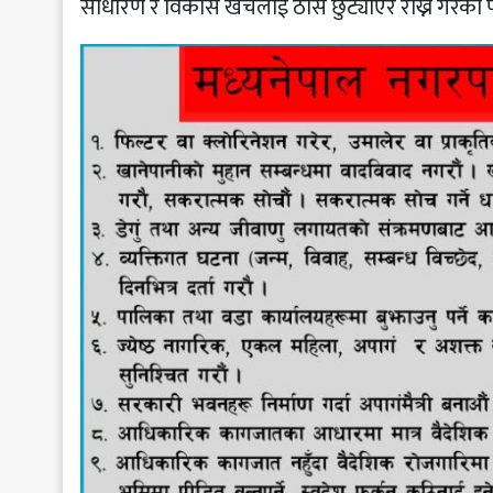
साधारण र विकास खर्चलाई ठोस छुट्याएर राख्ने गरेको प