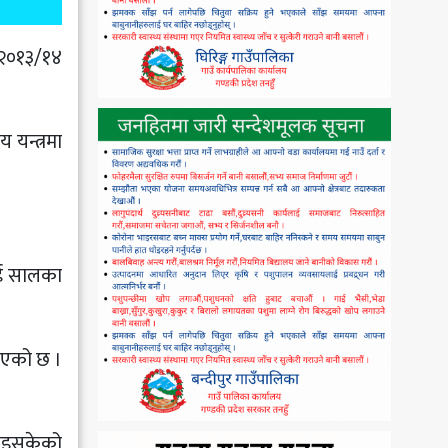
 २०१३/१४
 यन्त्रमा
ुई सालका
िएको छ ।
लिइसकेको