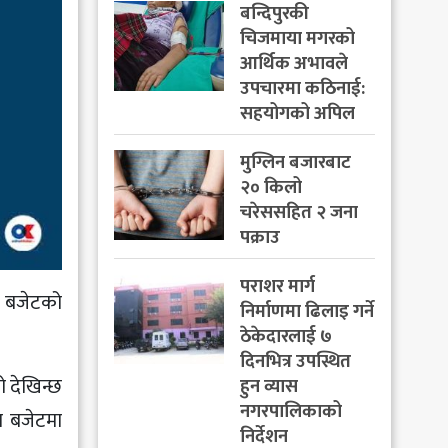
बन्दिपुरकी
चिजमाया मगरको
आर्थिक अभावले
उपचारमा कठिनाई:
सहयोगको अपिल
मुग्लिन बजारबाट
२० किलो
चरेससहित २ जना
पक्राउ
पराशर मार्ग
ो बजेटको
निर्माणमा ढिलाइ गर्ने
ठेकेदारलाई ७
दिनभित्र उपस्थित
 देखिन्छ
हुन व्यास
नगरपालिकाको
का बजेटमा
निर्देशन