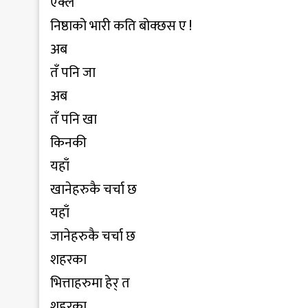
एक्लै
निष्ठाको भारी कति बोक्छस ए !
अब
तँ पनि जा
अब
तँ पनि खा
किनकी
यहाँ
खानेहरुकै चर्चा छ
यहाँ
जानेहरुकै चर्चा छ
शहरका
भित्ताहरुमा हेर् त
शहरका