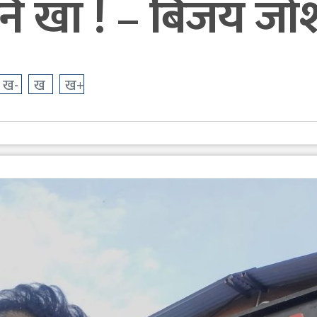
पनि खा ! – बिजय जो
ख-
ख
ख+