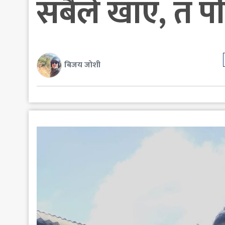
सबैले खाए, तँ 
बिजय जोशी