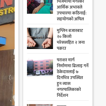
चिजमाया मगरको
आर्थिक अभावले
उपचारमा कठिनाई:
सहयोगको अपिल
मुग्लिन बजारबाट
२० किलो
चरेससहित २ जना
पक्राउ
पराशर मार्ग
निर्माणमा ढिलाइ गर्ने
ठेकेदारलाई ७
दिनभित्र उपस्थित
हुन व्यास
नगरपालिकाको
निर्देशन