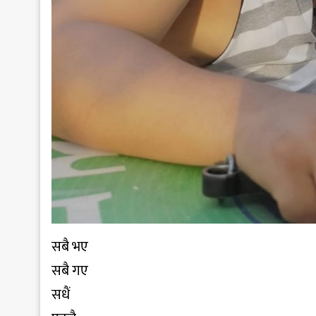
सबै भए
सबै गए
सधैं