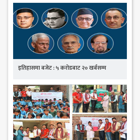
इतिहासमा बजेट : ५ करोडबाट २० खर्बसम्म