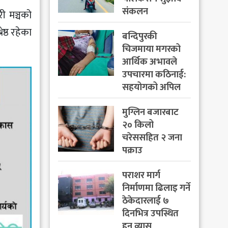
संकलन
री मञ्चको
ेष्ठ रहेका
बन्दिपुरकी
चिजमाया मगरको
आर्थिक अभावले
उपचारमा कठिनाई:
सहयोगको अपिल
मुग्लिन बजारबाट
२० किलो
चरेससहित २ जना
पक्राउ
पराशर मार्ग
निर्माणमा ढिलाइ गर्ने
ठेकेदारलाई ७
दिनभित्र उपस्थित
हुन व्यास