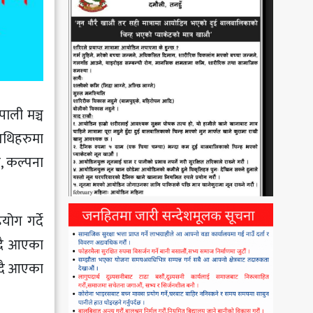
पाली मञ्च
तिथिहरुमा
सी, कल्पना
योग गर्दे
्दै आएका
हँदै आएका