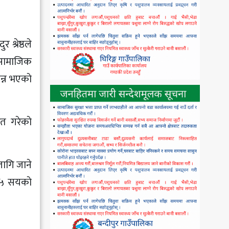
श्रेष्ठले
 सामाजिक
न्न भएकाे
त गरेकाे
लागि जाने
 १५ सयकाे