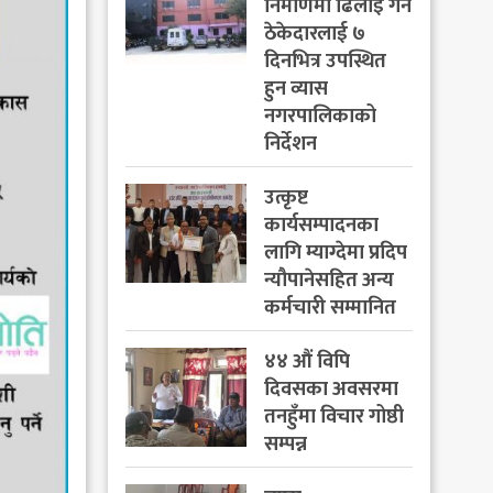
निर्माणमा ढिलाइ गर्ने
ठेकेदारलाई ७
दिनभित्र उपस्थित
हुन व्यास
नगरपालिकाको
निर्देशन
उत्कृष्ट
कार्यसम्पादनका
लागि म्याग्देमा प्रदिप
न्यौपानेसहित अन्य
कर्मचारी सम्मानित
४४ औं विपि
दिवसका अवसरमा
तनहुँमा विचार गोष्ठी
सम्पन्न