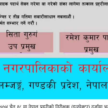
५४ चैत १८ मा नेपाल प्रहरीको निरीक्षक (इन्स्पेक्टर) दर्जामा भ