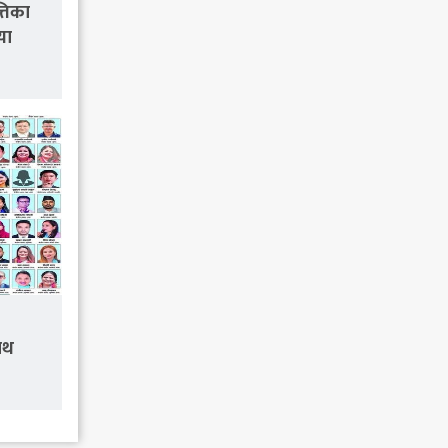
तिका
या
पथ