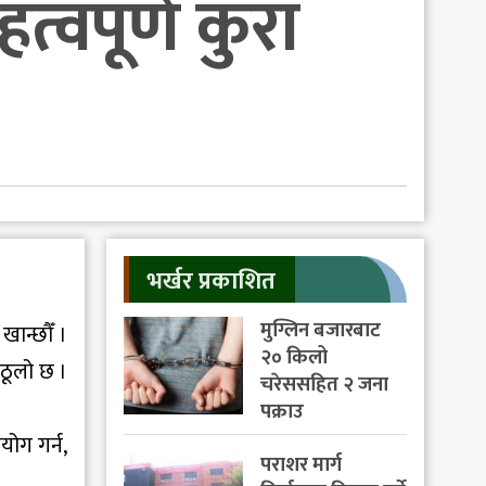
्वपूर्ण कुरा
भर्खर प्रकाशित
मुग्लिन बजारबाट
खान्छौँ ।
२० किलो
ठूलो छ ।
चरेससहित २ जना
पक्राउ
योग गर्न,
पराशर मार्ग