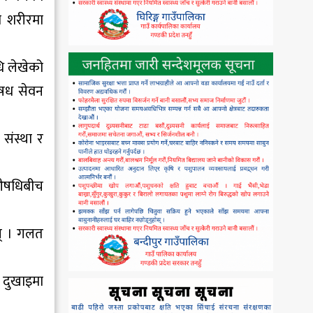
ो शरीरमा
ि लेखेको
औषध सेवन
 संस्था र
 औषधिबीच
ोस् । गलत
य दुखाइमा