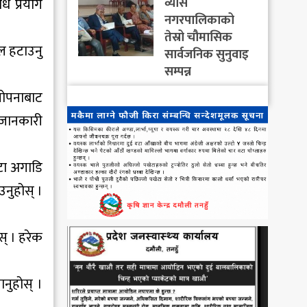
व्यास
ि प्रयोग
नगरपालिकाको
तेस्रो चौमासिक
बल हटाउनु
सार्वजनिक सुनुवाइ
सम्पन्न
लोपनाबाट
 जानकारी
टा अगाडि
उनुहोस् ।
् । हरेक
ानुहोस् ।