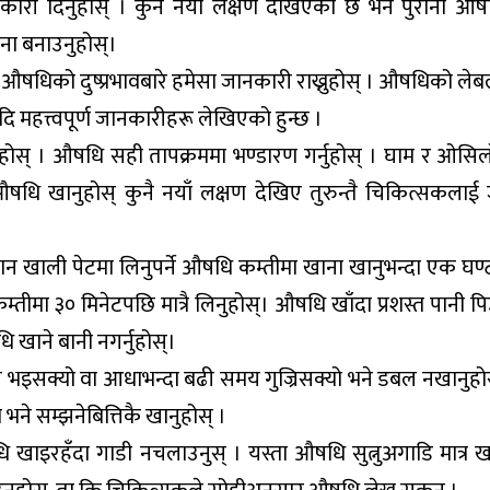
 दिनुहोस् । कुनै नयाँ लक्षण देखिएको छ भने पुराना औषध
जना बनाउनुहोस्।
। औषधिको दुष्प्रभावबारे हमेसा जानकारी राख्नुहोस् । औषधिको ले
 महत्त्वपूर्ण जानकारीहरू लेखिएको हुन्छ ।
ुहोस् । औषधि सही तापक्रममा भण्डारण गर्नुहोस् । घाम र ओसि
औषधि खानुहोस् कुनै नयाँ लक्षण देखिए तुरुन्तै चिकित्सकलाई
न खाली पेटमा लिनुपर्ने औषधि कम्तीमा खाना खानुभन्दा एक घण्
तीमा ३० मिनेटपछि मात्रै लिनुहोस्। औषधि खाँदा प्रशस्त पानी पि
ि खाने बानी नगर्नुहोस्।
य भइसक्यो वा आधाभन्दा बढी समय गुज्रिसक्यो भने डबल नखानुहोस
भने सम्झनेबित्तिकै खानुहोस् ।
ि खाइरहँदा गाडी नचलाउनुस् । यस्ता औषधि सुत्नुअगाडि मात्र ख