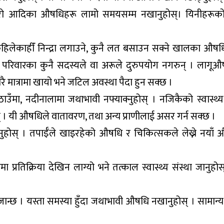
ज्वरो आदिका औषधिहरू लामो समयसम्म नखानुहोस्। यिनीहरूक
कहिलेकाहीँ निन्द्रा लगाउने, कुनै लत बसाउन सक्ने खालका औषध
। परिवारका कुनै सदस्यले वा अरूले दुरुपयोग नगरुन् । लागू
ेरै मात्रामा खायो भने जटिल अवस्था पैदा हुन सक्छ ।
उँमा, नदीनालामा जथाभावी नफ्याक्नुहोस् । नजिकैको स्वास्थ्य
स् । यी औषधिले वातावरण, तथा अन्य प्राणीलाई असर गर्न सक्छ ।
उनुहोस् । तपाईँले खाइरहेको औषधि र चिकित्सकले लेख्ने नयाँ
प्रतिक्रिया देखिन लाग्यो भने तत्काल स्वास्थ्य संस्था जानुह
जान्छ । यस्ता समस्या हुँदा जथाभावी औषधि नखानुहोस् । सामान्