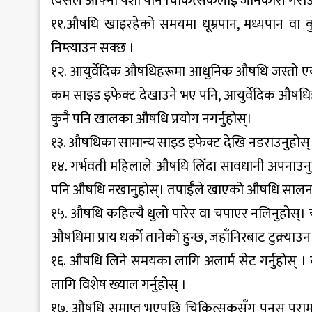
त्यसैले आफ्नो पेशा पनि चिकित्सकलाई जानकारी गराउ
११.औषधि खाइरहेको समयमा धूम्रपान, मध्यपान वा 
निम्त्याउन सक्छ ।
१२. आयुर्वेदिक औषधिहरूमा आधुनिक औषधि जस्तो एक मात
कम साइड इफेक्ट देखाउने भए पनि, आयुर्वेदिक औषधिहरू
कुनै पनि खालका औषधि प्रयोग नगर्नुहोस्।
१३. औषधिका सामान्य साइड इफेक्ट देखि नडराउनुहोस्
१४. गर्भवती महिलाले औषधि लिँदा सावधानी अपनाउनुपर्छ
पनि औषधि नखानुहोस्। तपाईँले खाएको औषधि सालनाल ह
१५. औषधि कहिल्यै धुलो पारेर वा चपाएर नलिनुहोस्। यद
औषधिमा प्राय धर्को तानेको हुन्छ, जहाँनिरबाट टुक्र्या
१६. औषधि लिने समयका लागि अलार्म सेट गर्नुहोस् ।
लागि विशेष ख्याल गर्नुहोस् ।
१७. औषधि समाप्त भएपछि चिकित्सकसँग पुनस् परामर्श