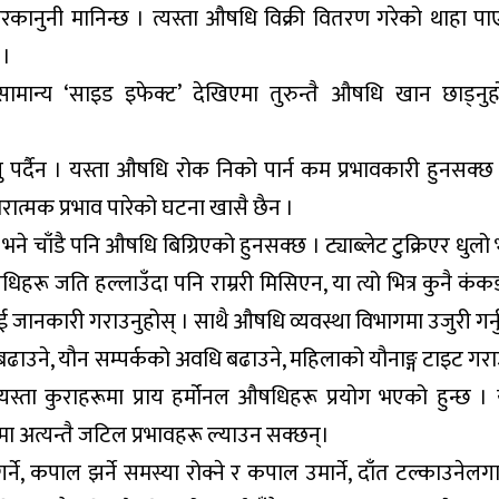
ैरकानुनी मानिन्छ । त्यस्ता औषधि विक्री वितरण गरेको थाहा पा
 ।
सामान्य ‘साइड इफेक्ट’ देखिएमा तुरुन्तै औषधि खान छाड्नुह
ु पर्दैन । यस्ता औषधि रोक निको पार्न कम प्रभावकारी हुनसक्छ
त्मक प्रभाव पारेको घटना खासै छैन ।
भने चाँडै पनि औषधि बिग्रिएको हुनसक्छ । ट्याब्लेट टुक्रिएर धुल
ू जति हल्लाउँदा पनि राम्ररी मिसिएन, या त्यो भित्र कुनै कंकड
लाई जानकारी गराउनुहोस् । साथै औषधि व्यवस्था विभागमा उजुरी गर्न
इ बढाउने, यौन सम्पर्कको अवधि बढाउने, महिलाको यौनाङ्ग टाइट गरा
स्ता कुराहरूमा प्राय हर्मोनल औषधिहरू प्रयोग भएको हुन्छ । य
यमा अत्यन्तै जटिल प्रभावहरू ल्याउन सक्छन्।
्ने, कपाल झर्ने समस्या रोक्ने र कपाल उमार्ने, दाँत टल्काउनेल