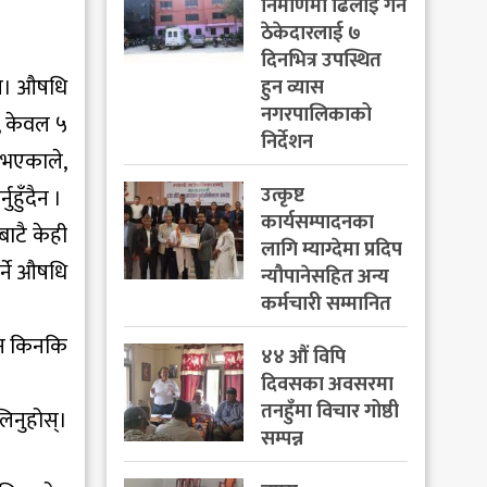
निर्माणमा ढिलाइ गर्ने
ठेकेदारलाई ७
दिनभित्र उपस्थित
दैन। औषधि
हुन व्यास
नगरपालिकाको
र, केवल ५
निर्देशन
 भएकाले,
उत्कृष्ट
हुँदैन ।
कार्यसम्पादनका
बाटै केही
लागि म्याग्देमा प्रदिप
र्ने औषधि
न्यौपानेसहित अन्य
कर्मचारी सम्मानित
दैन किनकि
४४ औं विपि
दिवसका अवसरमा
तनहुँमा विचार गोष्ठी
लिनुहोस्।
सम्पन्न