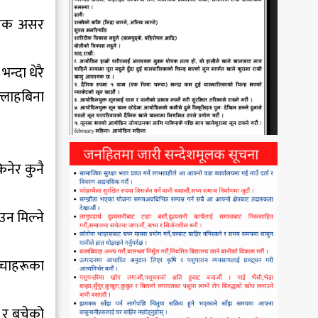
घातक असर
न्दा धेरै
ल्लाहबिना
िनेर कुनै
उन मिल्ने
्चाहरूका
 र बचेको