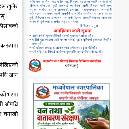
हरू खुलेर
स् ।
 पिसाबको
यक रूपमा
ा लेखिएको
 औषधि खान
नेको भरमा
नुनी औषधि
शा चनाखो