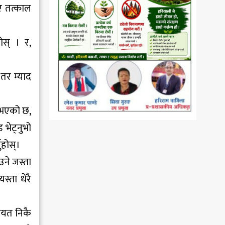
ए तत्काल
ोस् । र,
 तर म्याद
ो भएको छ,
 भेट्नुभो
ुहोस्।
उने जस्ता
स्ता धेरै
गायत निकै