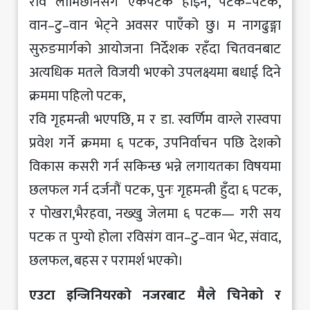
रवि लामिछानेसँग एकपटक होइन, पटक–पटक,
वान–टु–वान भेट्ने अवसर पाएँको छु। म नागढुङ्गा
सुरुङमार्गको आयोजना निर्देशक रहँदा चितवनबाट
अत्यधिक मतले विजयी भएको उपलक्ष्यमा बधाई दिने
क्रममा पहिलो पटक,
रवि गृहमन्त्री भएपछि, म र डा. स्वर्णिम वाग्ले रास्वपा
प्रवेश गर्ने क्रममा ६ पटक, उपनिर्वाचन पछि देशको
विकास कसरी गर्न सकिन्छ भन्ने लगायतका विषयमा
छलफल गर्न दर्जनौं पटक, पुनः गृहमन्त्री हुँदा ६ पटक,
र पोखरा,भैरहवा, नख्खु जेलमा ६ पटक— गरी सय
पटक त पुग्यो होला रविसंग वान–टु–वान भेट, संवाद,
छलफल, बहस र परामर्श भएको।
एउटा इन्जिनियरको नजरबाट मैले चिनेको र