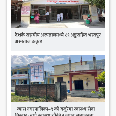
देशकै सङ्घीय अस्पतालमध्ये ८९ अङ्कसहित भरतपुर
अस्पताल उत्कृष्ट
व्यास नगरपालिका–९ को गजुरेमा स्वास्थ्य सेवा
विस्तार : नयाँ स्वास्थ्य चौकी र ल्याब सञ्चालनमा